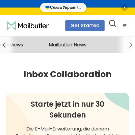
×
Слава Україні!
→
Get Started
Interviews
Mailbutler News
Inbox Collaboration
Starte jetzt in nur 30
Sekunden
Die E-Mail-Erweiterung, die deinem