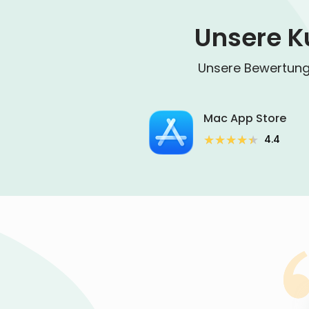
Unsere K
Unsere Bewertunge
Mac App Store
★★★★★
★★★★★
4.4