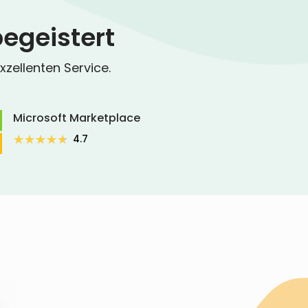
egeistert
zellenten Service.
Microsoft Marketplace
★★★★★
★★★★★
4.7