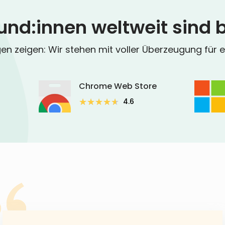
und:innen weltweit sind b
n zeigen: Wir stehen mit voller Überzeugung für ex
Chrome Web Store
★★★★★
★★★★★
4.6