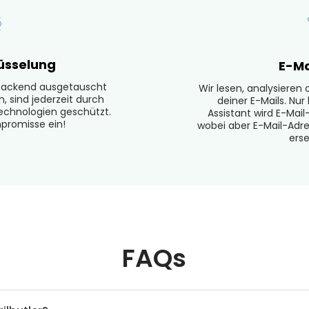
üsselung
E-Ma
 Backend ausgetauscht
Wir lesen, analysieren
, sind jederzeit durch
deiner E-Mails. Nu
echnologien geschützt.
Assistant wird E-Mai
promisse ein!
wobei aber E-Mail-Ad
ers
FAQs