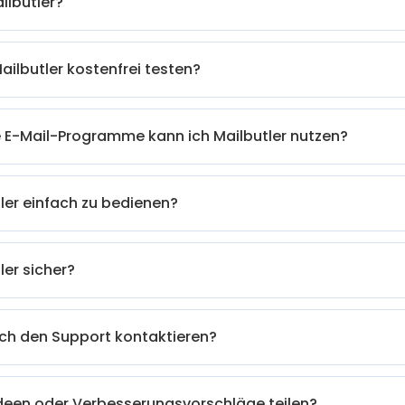
ilbutler?
ailbutler kostenfrei testen?
e E-Mail-Programme kann ich Mailbutler nutzen?
tler einfach zu bedienen?
ler sicher?
ich den Support kontaktieren?
Ideen oder Verbesserungsvorschläge teilen?