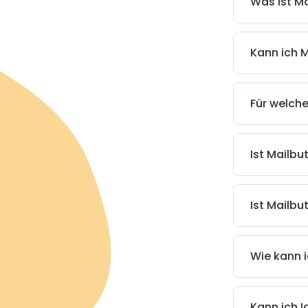
Was ist Ma
Kann ich M
Für welch
Ist Mailbu
Ist Mailbut
Wie kann 
Kann ich 