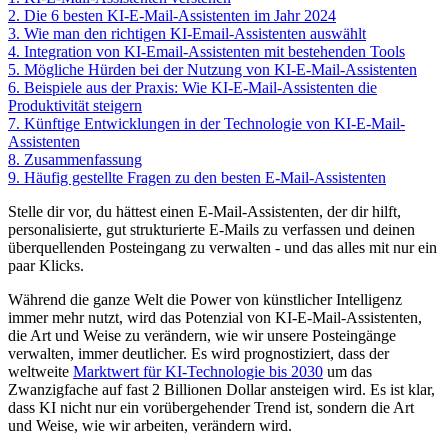
2.
Die 6 besten KI-E-Mail-Assistenten im Jahr 2024
3.
Wie man den richtigen KI-Email-Assistenten auswählt
4.
Integration von KI-Email-Assistenten mit bestehenden Tools
5.
Mögliche Hürden bei der Nutzung von KI-E-Mail-Assistenten
6.
Beispiele aus der Praxis: Wie KI-E-Mail-Assistenten die
Produktivität steigern
7.
Künftige Entwicklungen in der Technologie von KI-E-Mail-
Assistenten
8.
Zusammenfassung
9.
Häufig gestellte Fragen zu den besten E-Mail-Assistenten
Stelle dir vor, du hättest einen E-Mail-Assistenten, der dir hilft,
personalisierte, gut strukturierte E-Mails zu verfassen und deinen
überquellenden Posteingang zu verwalten - und das alles mit nur ein
paar Klicks.
Während die ganze Welt die Power von künstlicher Intelligenz
immer mehr nutzt, wird das Potenzial von KI-E-Mail-Assistenten,
die Art und Weise zu verändern, wie wir unsere Posteingänge
verwalten, immer deutlicher. Es wird prognostiziert, dass der
weltweite
Marktwert für KI-Technologie bis 2030
um das
Zwanzigfache auf fast 2 Billionen Dollar ansteigen wird. Es ist klar,
dass KI nicht nur ein vorübergehender Trend ist, sondern die Art
und Weise, wie wir arbeiten, verändern wird.